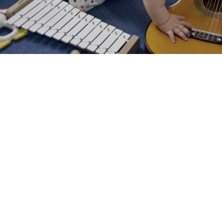
En SOMArmonía estamos
especializados en musicoterapia y
personas
La Musicoterapia es una terapia holista que trabaja
aspectos físico-motrices, cognitivos, comunicativos, sociales
y emocionales, por ello puede utilizarse en el tratamiento de
una gran variedad de problemáticas en niños, adultos o
personas mayores.
Independientemente del problema o edad de la persona, la
música será capaz de ayudarle significativamente.