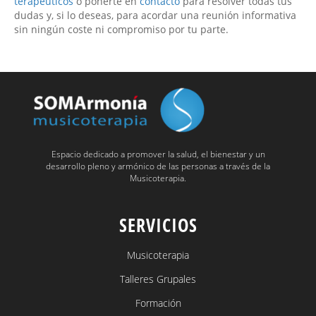
terapéuticos
o ponerte en
contacto
para resolver todas tus
dudas y, si lo deseas, para acordar una reunión informativa
sin ningún coste ni compromiso por tu parte.
Espacio dedicado a promover la salud, el bienestar y un
desarrollo pleno y armónico de las personas a través de la
Musicoterapia.
SERVICIOS
Musicoterapia
Talleres Grupales
Formación