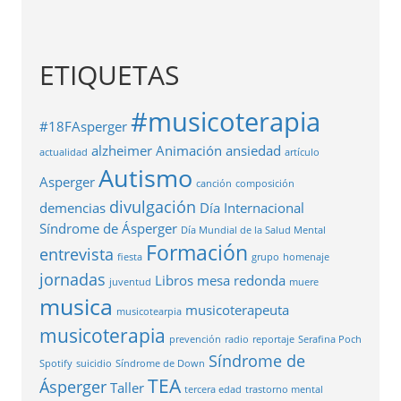
ETIQUETAS
#musicoterapia
#18FAsperger
alzheimer
Animación
ansiedad
actualidad
artículo
Autismo
Asperger
canción
composición
divulgación
demencias
Día Internacional
Síndrome de Ásperger
Día Mundial de la Salud Mental
Formación
entrevista
fiesta
grupo
homenaje
jornadas
Libros
mesa redonda
juventud
muere
musica
musicoterapeuta
musicotearpia
musicoterapia
prevención
radio
reportaje
Serafina Poch
Síndrome de
Spotify
suicidio
Síndrome de Down
TEA
Ásperger
Taller
tercera edad
trastorno mental