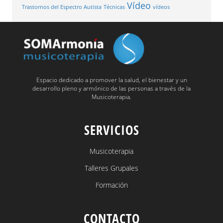
Vídeo
Trastornos del Espectro Autista
Técnicas
vídeos
Espacio dedicado a promover la salud, el bienestar y un
desarrollo pleno y armónico de las personas a través de la
Musicoterapia.
SERVICIOS
Musicoterapia
Talleres Grupales
Formación
CONTACTO