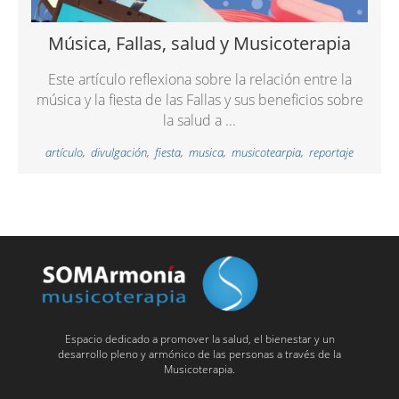
Música, Fallas, salud y Musicoterapia
Este artículo reflexiona sobre la relación entre la
música y la fiesta de las Fallas y sus beneficios sobre
la salud a ...
artículo
,
divulgación
,
fiesta
,
musica
,
musicotearpia
,
reportaje
Espacio dedicado a promover la salud, el bienestar y un
desarrollo pleno y armónico de las personas a través de la
Musicoterapia.