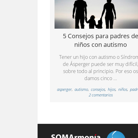
5 Consejos para padres d
niños con autismo
Tener un hijo con autismo o Síndro
de Ásperger puede ser muy difícil
sobre todo al principio. Por eso o
damos cinco ...
asperger
,
autismo
,
consejos
,
hijos
,
niños
,
padr
2 comentarios