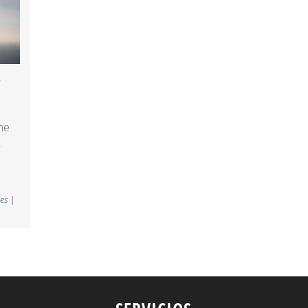
e
me
,
s
es
|