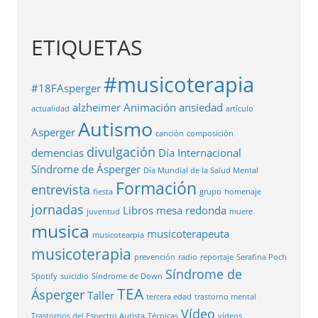
ETIQUETAS
#musicoterapia
#18FAsperger
alzheimer
Animación
ansiedad
actualidad
artículo
Autismo
Asperger
canción
composición
divulgación
demencias
Día Internacional
Síndrome de Ásperger
Día Mundial de la Salud Mental
Formación
entrevista
fiesta
grupo
homenaje
jornadas
Libros
mesa redonda
juventud
muere
musica
musicoterapeuta
musicotearpia
musicoterapia
prevención
radio
reportaje
Serafina Poch
Síndrome de
Spotify
suicidio
Síndrome de Down
TEA
Ásperger
Taller
tercera edad
trastorno mental
Vídeo
Trastornos del Espectro Autista
Técnicas
vídeos